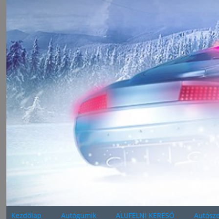
Kezdőlap
Autógumik
ALUFELNI KERESŐ
Autósze