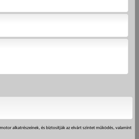
tor alkatrészeinek, és biztosítják az elvárt szintet működés, valamint