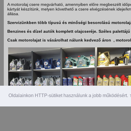
A motorolaj csere megvárható, amennyiben előre megbeszélt időpont
kártyát készítünk, melyen követhető a csere elvégzésének ideje/km 
állása.
Szervizünkben több típusú és minőségi besorolású motorolajat ta
Benzines és dízel autók komplett olajcseréje. Széles palettá
Csak motorolajat is vásárolhat nálunk kedvező áron , motorol
Oldalainkon HTTP-sütiket használunk a jobb működésért.