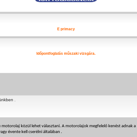
E primacy
Időpontfoglalás műszaki vizsgára.
ünkben .
torolaj közül lehet választani. A motorolajok megfelelő kenést adnak a mo
gy évente kell cserélni általában .