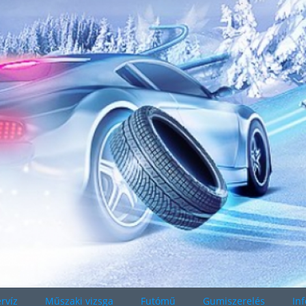
rvíz
Műszaki vizsga
Futómű
Gumiszerelés
In