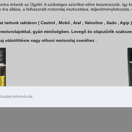
ra érkezik az Ügyfél. A szükséges szűrőket előre beszerezzük, így kiz
óra állása, a felhasznált motorolaj viszkozitása, teljesítményfokozata,
rtunk raktáron ( Castrol , Mobil , Aral , Valvoline , Xado , Agip 
jú motorolajokkal, gyári minőségben. Levegő és olajszűrők szaksze
aj utántöltésre vagy othoni motorolaj cseréhez .
További információk
Motorolaj típusa :