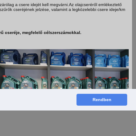
árólag a csere idejét kell megvárni.Az olajcseréről emlékeztető
 szűrők cseréjének jelzése, valamint a legközelebbi csere ideje/km
)
rű cseréje, megfelelő célszerszámokkal.
Rendben