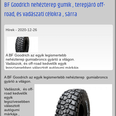
BF Goodrich nehézterep gumik , terepjáró off-
road, és vadászati célokra , sárra
Hírek - 2020-12-26
A BF Goodrich az egyik legismertebb
nehézterep gumiabroncs gyártó a világon.
Vadászok, és off-road kedvelők egyik
legszívesebben választott autógumi márkája
szenzációs mintázatával méltán vált híressé a
nehéz terepek kedvelői között.
A BF Goodrich az egyik legismertebb nehézterep gumiabroncs
gyártó a világon.
Vadászok, és off-
road kedvelők
egyik
legszívesebben
választott
autógumi
márkája ,