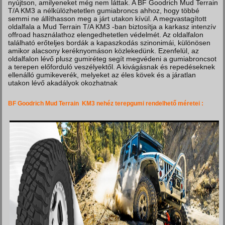
nyújtson, amilyeneket még nem láttak. A BF Goodrich Mud Terrain
T/A KM3 a nélkülözhetetlen gumiabroncs ahhoz, hogy többé
semmi ne állíthasson meg a járt utakon kívül. A megvastagított
oldalfala a Mud Terrain T/A KM3 -ban biztosítja a karkasz intenzív
offroad használathoz elengedhetetlen védelmét. Az oldalfalon
található erőteljes bordák a kapaszkodás szinonimái, különösen
amikor alacsony keréknyomáson közlekedünk. Ezenfelül, az
oldalfalon lévő plusz gumiréteg segít megvédeni a gumiabroncsot
a terepen előforduló veszélyektől. A kivágásnak és repedéseknek
ellenálló gumikeverék, melyeket az éles kövek és a járatlan
utakon lévő akadályok okozhatnak
BF Goodrich Mud Terrain KM3 nehéz terepgumi rendelhető méretei :