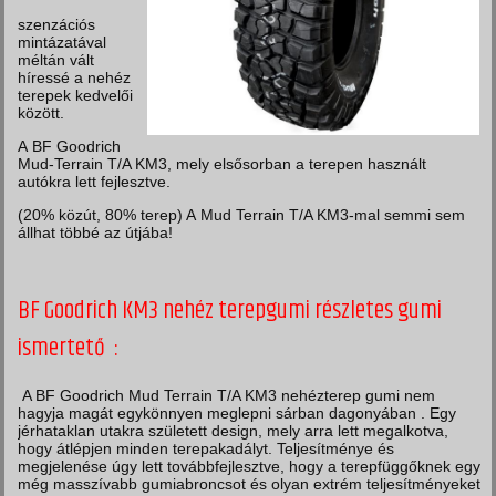
szenzációs
mintázatával
méltán vált
híressé a nehéz
terepek kedvelői
között.
A BF Goodrich
Mud-Terrain T/A KM3, mely elsősorban a terepen használt
autókra lett fejlesztve.
(20% közút, 80% terep) A Mud Terrain T/A KM3-mal semmi sem
állhat többé az útjába!
BF Goodrich KM3 nehéz terepgumi részletes gumi
ismertető :
A BF Goodrich Mud Terrain T/A KM3 nehézterep gumi nem
hagyja magát egykönnyen meglepni sárban dagonyában . Egy
jérhataklan utakra született design, mely arra lett megalkotva,
hogy átlépjen minden terepakadályt. Teljesítménye és
megjelenése úgy lett továbbfejlesztve, hogy a terepfüggőknek egy
még masszívabb gumiabroncsot és olyan extrém teljesítményeket